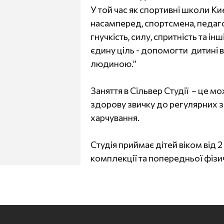
У той час як спортивні школи Киє
насамперед, спортсмена, педаго
гнучкість, силу, спритність та і
єдину ціль - допомогти дитині
людиною.”
Заняття в Сільвер Студії – це м
здорову звичку до регулярних 
харчування.
Студія приймає дітей віком від 2
комплекції та попередньої фізи