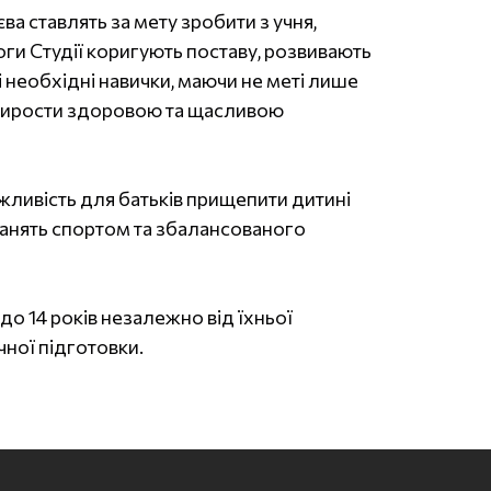
ва ставлять за мету зробити з учня,
ги Студії коригують поставу, розвивають
нші необхідні навички, маючи не меті лише
 вирости здоровою та щасливою
ожливість для батьків прищепити дитині
занять спортом та збалансованого
 до 14 років незалежно від їхньої
чної підготовки.