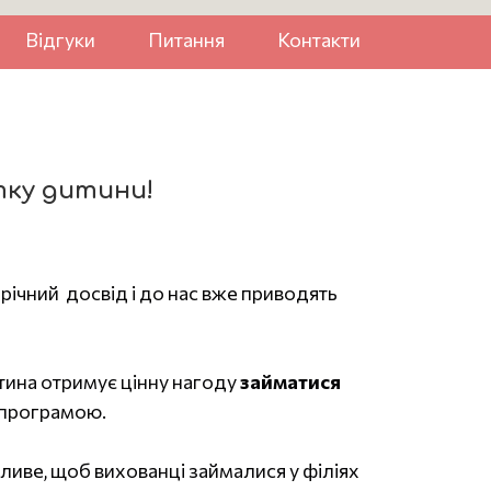
Відгуки
Питання
Контакти
тку дитини!
-річний досвід і до нас вже приводять
тина отримує цінну нагоду
займатися
 програмою.
иве, щоб вихованці займалися у філіях