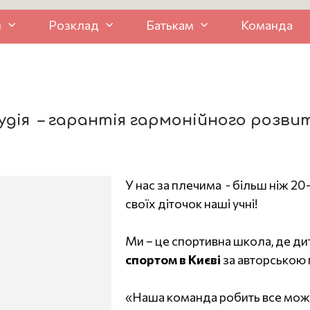
и
Розклад
Батькам
Команда
удія – гарантія гармонійного розви
У нас за плечима - більш ніж 20
своїх діточок наші учні!
Ми – це спортивна школа, де ди
спортом в Києві
за авторською
«Наша команда робить все можл