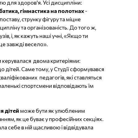
тю для здоров'я. Усі дисципліни:
батика, гімнастика на полотнах
-
оставу, струнку фігуру та міцне
ципліну та організованість. До того ж,
зів, і, як кажуть наші учні, «Якщо ти
це завжді весело».
и керувалася двома критеріями:
 дітей. Саме тому, у Студії сформувався
валіфікованих педагогів, які ставляться
 маленькі спортсмени відповідають їм
я дітей
може бути як улюбленим
анням, як це буває у професійних секціях.
ла себе в ній щасливою і відвідувала