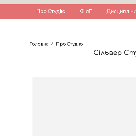
Про Студію
Філії
Дисциплін
Головна
Про Студію
Сільвер Ст