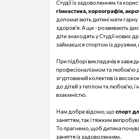
Студії із задоволенням та корис
гімнастика, хореографія, акро
допомагають дитині мати гарну п
здоров'я. А ще - розвивають дис
діти знаходять у Студії нових дру
займаєшся спортом із друзями, 
При підборі викладачів я завжд
професіоналізмом та любов'ю до
згуртований колектив із високок
до дітей з теплом та любов'ю, і
взаємністю.
Нам добре відомо, що
спорт дл
заняттям, так і тяжким випробув
То прагнемо, щоб дитина почува
заняття із задоволенням.