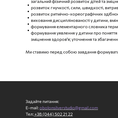
загальний фізичний розвиток дітей та зміц
розвиток гнучкості, сили, швидкості, витрив
розвиток ритмічно-хореографічних здібнос
виховання дисциплінованості у дитини, вмін
формування елементарного словника терміні
формування уявлення у дитини про поняття 
зміцнення здоров'я; уточнення та збагачення
Ми ставимо перед собою завдання формувати п
Задайте питання:
E-mail:
obolonsilverstudio@gmail.com
Тел:
+38 (044) 502 21 22