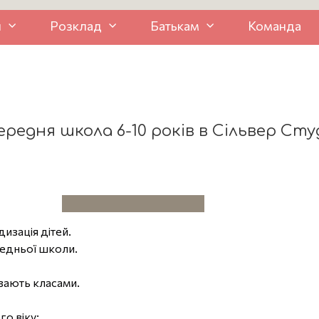
и
Розклад
Батькам
Команда
ередня школа 6-10 років в Сільвер Студ
дизація дітей.
редньої школи.
ивають класами.
го віку: