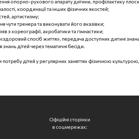
нення опорно-рухового апарату дитини, профілактику плоск
алості, координації та інших фізичних якостей;
тей, артистизму;
ня чути тренера та виконувати його вказівки;
в з хореографії, акробатики та гімнастики;
«здоровий спосіб життя», передача доступних дитині знан
 знань дітей через тематичні бесіди.
отребу дітей у регулярних заняттях фізичною культурою, 
Офіційні сторінки
в соцмережах: