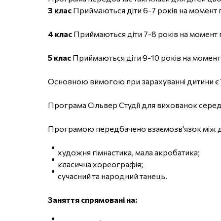
3 клас
Приймаються діти 6-7 років на момент п
4 клас
Приймаються діти 7-8 років на момент п
5 клас
Приймаються діти 9-10 років на момент п
Основною вимогою при зарахуванні дитини є ї
Програма Сільвер Студії для вихованок сере
Програмою передбачено взаємозв'язок між дис
художня гімнастика, мала акробатика;
класична хореографія;
сучасний та народний танець.
Заняття спрямовані на: