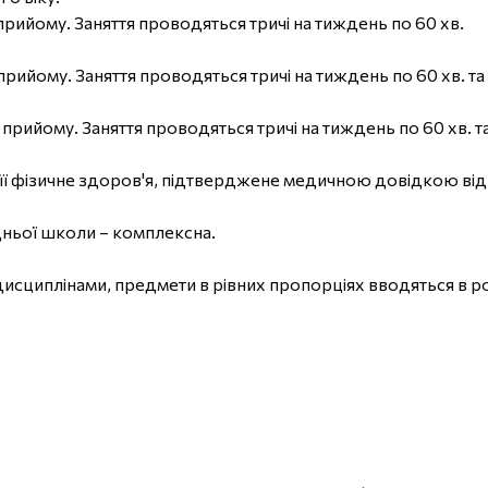
рийому. Заняття проводяться тричі на тиждень по 60 хв.
рийому. Заняття проводяться тричі на тиждень по 60 хв. та 
рийому. Заняття проводяться тричі на тиждень по 60 хв. та 
ї фізичне здоров'я, підтверджене медичною довідкою від 
дньої школи – комплексна.
циплінами, предмети в рівних пропорціях вводяться в роз