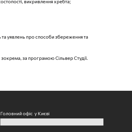
остопості, викривлення хребта;
ь та уявлень про способи збереження та
зокрема, за програмою Сільвер Студії.
Головний офіс у Києві