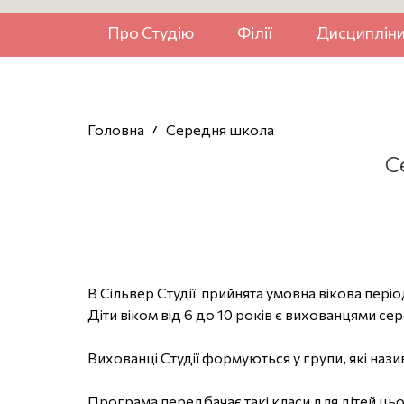
Про Студію
Філії
Дисциплін
Головна
Середня школа
С
В Сільвер Студії прийнята умовна вікова періо
Діти віком від 6 до 10 років є вихованцями се
Вихованці Студії формуються у групи, які наз
Програма передбачає такі класи для дітей цьо